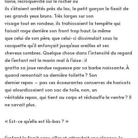
laine, recroquevillé sur le rocher où
ils s’étaient arrêtés près du lac, le petit garçon le fixait de
ses grands yeux bruns. Très larges sur son
visage tout en rondeur, ils trahissaient la tempête qui
faisait rage derrière son front trop haut. Le même
que celui de son père, que celui-ci dissimulait sous la
casquette qu’il enfonçait jusqu’aux oreilles et ses
cheveux sombres. Quelque chose dans l’intensité du regard
de l’enfant mit le marin mal à l’aise : il
gratta sa joue rendue rugueuse par sa barbe naissante. À
quand remontait sa dernière toilette ? Son
dernier repas – pas ces écoeurantes conserves de haricots
qui alourdissaient son sac de toile, non, un
véritable repas, qui tient au corps et réchauffe le ventre ? Il
ne savait plus.
« Est-ce qu’elle est là-bas ? »
L’enfant le fixait sans ciller et attendait une réponse. Le