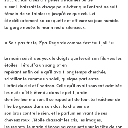
sueur. Il baissait le visage pour éviter que l’enfant ne soit
témoin de sa faiblesse, jusqu’à ce que celui-ci
ôte délicatement sa casquette et effleure sa joue humide.
La gorge nouée, le marin resta silencieux.
« Sois pas triste, P’pa. Regarde comme c’est tout joli ! »
Le marin suivit des yeux le doigts que levait son fils vers les
étoiles. Il étouffa un sanglot en
repérant enfin celle qu’il avait longtemps cherchée,
scintillante comme un soleil, quelque part entre
l’infini du ciel et l’horizon. Celle qu’il avait souvent admirée
les nuits d’été, étendu dans le petit jardin
derrière leur maison. Il se rappelait de tout. La fraîcheur de
l’herbe grasse dans son dos, la chaleur de
son bras contre le sien, et le parfum enivrant de ses
cheveux roux. L’étoile chassait les cris, les images,
les regrets. Le marin déposa sa casquette sur la tête de son