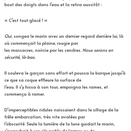
bout des doigts dans l’eau et la retira aussitôt :
« C’est tout glacé ! »
Oui
, songea le marin avec un dernier regard derrière lui, là
où commençait la plaine, rougie par
les massacres, noircie par les cendres.
Nous serons en
sécurité, là-bas.
Il souleva le garçon sans effort et poussa la barque jusqu’à
ce que sa coque effleure la surface de
l’eau. Il s’y hissa à son tour, empoigna les rames, et
commença à ramer.
D’imperceptibles ridules naissaient dans le sillage de la
frêle embarcation, très vite avalées par
l’obscurité. Seule la lumière de la lune guidait le marin,
s’accrochait à ses cils perlés de larmes ou de